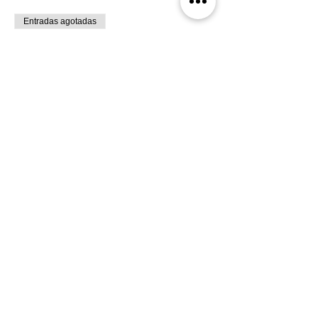
Entradas agotadas
Tipo de entrada
Sobre la inconveniencia - 2x1
Leer más
Precio
$200.00
Este evento está agotado
Comparte el Evento