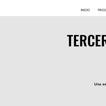
INICIO
PRO
TERCER
Una ex