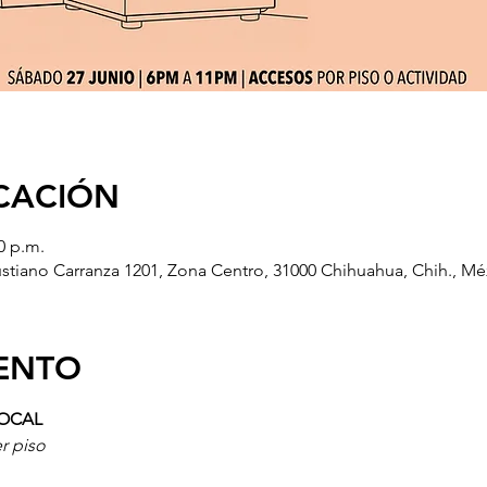
ICACIÓN
0 p.m.
iano Carranza 1201, Zona Centro, 31000 Chihuahua, Chih., Mé
VENTO
LOCAL
er piso